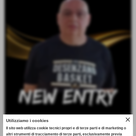
close
Utilizziamo i cookies
Una new/old entry nello staff del settore giovanile della
Il sito web utilizza cookie tecnici propri e di terze parti e di marketing o
Virtus! Già con noi dal 2004 al 2011, Enrico Ferrari dopo
altri strumenti di tracciamento di terze parti, esclusivamente previa