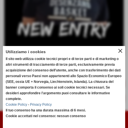
close
Utilizziamo i cookies
Una new/old entry nello staff del settore giovanile della
Il sito web utilizza cookie tecnici propri e di terze parti e di marketing o
Virtus! Già con noi dal 2004 al 2011, Enrico Ferrari dopo
altri strumenti di tracciamento di terze parti, esclusivamente previa
lungo peregrinare è tornato a casa!
acquisizione del consenso dell'utente, anche con trasferimento dei dati
È un piacere riaverti con noi Enrico!
...
personali verso Paesi non appartenenti allo Spazio Economico Europeo
(SEE, ossia UE + Norvegia, Liechtenstein, Islanda). La chiusura del
CONTINUA
banner comporta il consenso ai soli cookie tecnici necessari. Se
desideri approfondire l'argomento puoi consultare le informative
complete.
ELENCO COMPLETO
Cookie Policy
-
Privacy Policy
Il tuo consenso ha una durata massima di 6 mesi.
associazione sportiva dilettantistica VIRTUS DESENZANO BK
Cookie accettati nel consenso: nessun consenso
via De Gasperi 9 - 25015 Desenzano del Garda (Brescia)
P.IVA 03345840981 – C.F. 93027000178
IT77J0511654461000000029867
IBAN